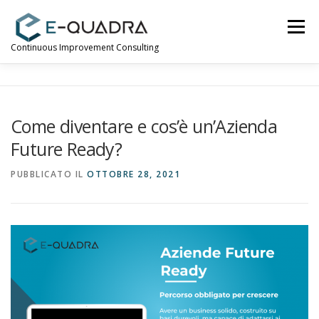
Passa
al
Menu
contenuto
Continuous Improvement Consulting
INDUSTRIA 4.0
ABOUT US
SERVIZI
Come diventare e cos’è un’Azienda
Future Ready?
APPROFONDIMENTI
CONTATTI
PUBBLICATO IL
OTTOBRE 28, 2021