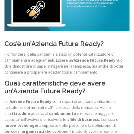
Cos’è un’Azienda Future Ready?
Il diffondersi della pandemia è stato un potente catalizzatore di
cambiamenti e adeguamenti. Essere un’
Azienda Future Ready
vuol
dire dimostrare di saper navigare nella tempesta, ma anche di poter
continuare a prosperare adattandosi al cambiamento.
Quali caratteristiche deve avere
un’Azienda Future Ready?
Le
Aziende Future Ready
sono capaci di adattarsi a situazioni di
turbolenza dei mercati e all’incertezza della domanda. Hanno
un’
attitudine
positiva al
cambiamento
e mostrano maggiore
capacità nell’evolversi e risolvere le
sfide di business
. L’utilizzo di
nuove tecnologie
a supporto delle persone e la definizione di
percorsi organizzati
che evolvono il modo di lavorare, sono le