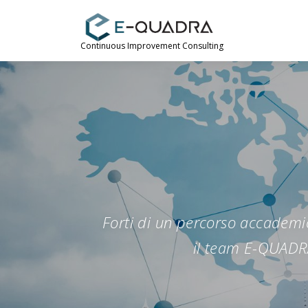
Passa
al
contenuto
Continuous Improvement Consulting
Forti di un percorso accademic
il team E-QUADRA 