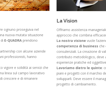
La Vision
tre ognuno proseguiva nel
Offriamo assistenza managerial
 una nuova mutata situazione
approccio che combina efficacem
 di
E-QUADRA
prendono
La nostra visione
vuole l’azien
competenza di business
che 
 partnership con alcune aziende
consulenziali. La creazione di va
uni professionisti, hanno
contributo metodologico, deve a
esperienze pratiche ed oggettive c
o vigore e solidità ai servizi che
Lavoriamo dietro le quinte
: 
ma linea sul campo lavorativo
piani e progetti con il marchio d
di crescere e di rimanere
svilupparli. Deve essere il mana
progetto di cambiamento.