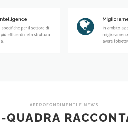
Intelligence
Miglioram
specifiche per il settore di
In ambito azie
iù efficienti nella struttura
miglioramento
na.
avere l’obiett
APPROFONDIMENTI E NEWS
E-QUADRA RACCONT